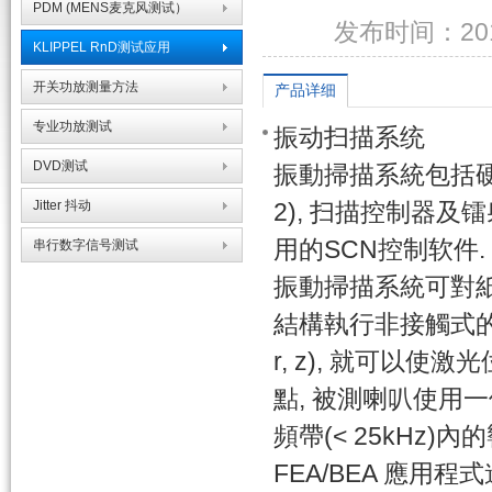
PDM (MENS麦克风测试）
发布时间：2017
KLIPPEL RnD测试应用
开关功放测量方法
产品详细
专业功放测试
振动扫描系统
DVD测试
振動掃描系統包括硬件和软
Jitter 抖动
2), 扫描控制器及
用的SCN控制软件.
串行数字信号测试
振動掃描系統可對紙
結構執行非接觸式的
r, z), 就可以
點, 被測喇叭使用
頻帶(< 25kHz
FEA/BEA 應用